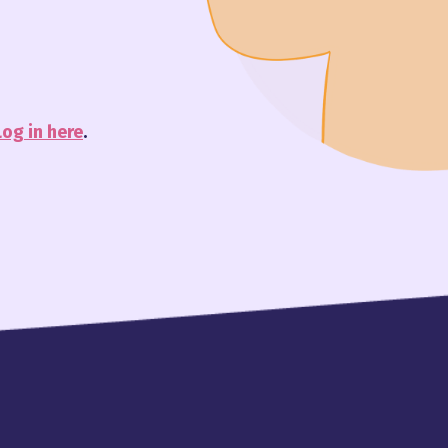
Log in here
.